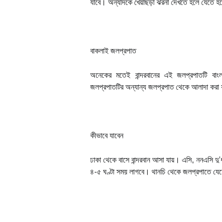
যাবে। অন্যদিকে খৈয়াছড়া ঝরনা দেখতে হলে যেতে হব
বাকলাই জলপ্রপাত
অনেকের মতেই বান্দরবানের এই জলপ্রপাতটি বাং
জলপ্রপাতটির অন্যান্য জলপ্রপাত থেকে আলাদা করা য
কীভাবে যাবেন
ঢাকা থেকে বাসে বান্দরবান আসা যায়। এসি, ননএসি দু’
৪-৫ ঘণ্টা সময় লাগবে। থানচি থেকে জলপ্রপাতে যে