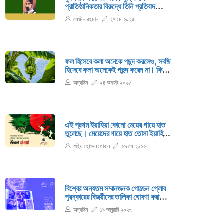
প্রাতিষ্ঠানিকতার বিরুদ্ধে তিনি প্রতিবাদ
করেছেন, একই সঙ্গে মুসলিম জাগরণেরও
মোমিন রহমান
২৭ মে ২০২৫
অন্যতম কর্মী ছিলেন।
ফল হিসেবে কলা অনেকে পছন্দ করলেও, সবজি
হিসেবে কলা অনেকেই পছন্দ করেন না। কিন্তু
সবজি হিসেবে কাঁচাকলা বেশ স্বাস্থ্যকর।
অন্যদিন
২৪ অগাস্ট ২০২৫
এই প্রথম ইয়াহিয়া কোনো মেয়ের গায়ে হাত
তুলেছে। মেয়েদের গায়ে হাত তোলা ইয়াহিয়ার
একেবারেই অপছন্দ। ওরা তো এমনিতেই
শহিদ হোসেন খোকন
২৯ মে ২০২২
মোমের মতো নরম, ওদের গায়ে হাত তোলার
মতো বর্বর কাজ আর কিছুই হতে পারে না।
সেই বর্বর কাজটিই কাল রাতে তাকে করতে
হয়েছে।
বিশ্বের অন্যতম সম্মানজনক গোল্ডেন গ্লোব
পুরস্কারের বিজয়ীদের তালিকা ঘোষণা করা
হয়েছে। দেশী ও বিদেশী চলচ্চিত্র-
অন্যদিন
১৯ জানুয়ারি ২০২৩
টেলিভিশনে সেরা অবদানের জন্য এই পুরস্কার