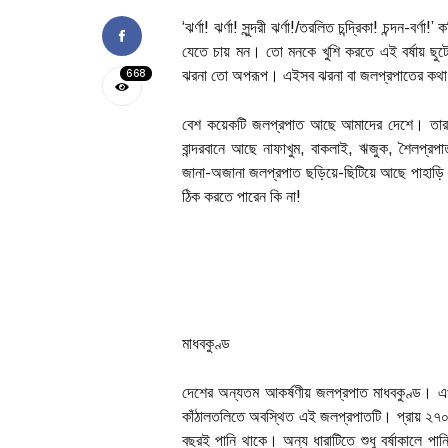
‘ঝর্ণা! ঝর্ণা! সুন্দরী ঝর্ণা!/তরলিত চন্দ্রিকা! চন্দন-
যেতে চায় মন। তো মনকে খুশি করতে এই বর্ষায় ছুট
668
ঝরনা তো অপরূপ। এইসব ঝরনা বা জলপ্রপাতের কথা
বেশ কয়েকটি জলপ্রপাত আছে আমাদের দেশে। তার ম
বান্দরবানে আছে নাফাখুম, বাকলাই, ঋজুক, শৈলপ্র
জানা-অজানা জলপ্রপাত ছড়িয়ে-ছিটিয়ে আছে পাহাড়ি 
ঠিক করতে পারেন কি না!
মাধবকুণ্ড
দেশের অন্যতম আকর্ষণীয় জলপ্রপাত মাধবকুণ্ড। এ
কাঁঠালতলিতে অবস্থিত এই জলপ্রপাতটি। প্রায় ২৭০ 
বছরই পানি থাকে। অন্য ধারাটিতে শুধু বর্ষাকালে 