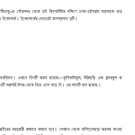
 সীতাকুণ্ড পৌরসদর থেকে দুই কিলোমিটার দক্ষিণে ঢাকা-চট্টগ্রাম মহাসড়ক ধরে
ন ও ইকোপার্ক। ইকোপার্কের ভেতরেই জলপ্রপাত দুটি।
 অবস্থিত। এখানে তিনটি ঝরনা রয়েছে—কুপিকাটাকুম, মিঠাছড়ি এবং বান্দরকুম বা
লো, এটি সরাসরি উপর থেকে নিচে এসে পড়ে নি। এর সাতটি ধাপ রয়েছে।
িরসরাইয়ের নয়দুয়ারী বাজারে নামতে হবে। সেখানে থেকে নাপিত্তাছড়া ঝরনায় যাওয়া