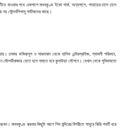
তে যাওয়ার পথে একপাশে মাধবকুণ্ড ইকো পার্ক, অন্যপাশে, পাহাড়ের ঢালে ঢালে
নয় সৌন্দর্যপিপাসু পর্যটকদের কাছে।
। ঢাকায় ফকিরাপুল ও সায়দাবাদ থেকে হানিফ এন্টারপ্রাইজ, শ্যামলী পরিবহন,
রেনে মৌলভীবাজার যেতে হলে নামতে হবে কুলাউড়া স্টেশনে। যেখান থেকে সুবিধামতো
বেন। মাধবকুণ্ড ঝরনার কিছুটা আগে শিব মন্দিরের বিপরীতে পাথুরে ঝিরি পথটি ধরে