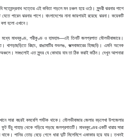
বর্ণা!’ কবি সত্যেন্দ্রনাথ দত্তের এই কবিতা পড়লে মন চঞ্চল হয়ে ওঠে। সুন্দরী ঝরনার পাশে
ে যেতে পারেন ঝরনার পাশে। বাংলাদেশের নানা জায়গায়ই রয়েছে ঝরনা। কয়েকটি
 বলা হলো এখানে।
ধ্যে মাধবকুণ্ড, পরীকুণ্ড ও হামহাম—এই তিনটি জলপ্রপাত মৌলভীবাজারে।
পাত। খাগড়াছড়িতে রিছাং, রাঙামাটির শুভলঙ, কক্সবাজারের হিমছড়ি। এমনি অনেক
অঞ্চলে। সবগুলোই এত সুন্দর যে কোথায় যাব তা ঠিক করাই কঠিন। দেখুন আপনারা
খানে সারা বছরই কমবেশি পর্যটক থাকে। মৌলভীবাজার জেলার বড়লেখা উপজেলার
ফুট উঁচু পাহাড় থেকে গড়িয়ে পড়ছে জলপ্রপাতটি। মাধবকুণ্ডের একটি ধারায় সারা
পানি থাকে। পানির তোড় বেড়ে গেলে ধারা দুটি মিলেমিশে একাকার হয়ে যায়। তখনই