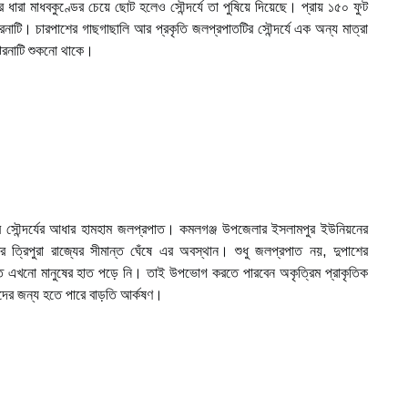
 ধারা মাধবকুণ্ডের চেয়ে ছোট হলেও সৌন্দর্যে তা পুষিয়ে দিয়েছে। প্রায় ১৫০ ফুট
টি। চারপাশের গাছগাছালি আর প্রকৃতি জলপ্রপাতটির সৌন্দর্যে এক অন্য মাত্রা
ঝরনাটি শুকনো থাকে।
ার সৌন্দর্যের আধার হামহাম জলপ্রপাত। কমলগঞ্জ উপজেলার ইসলামপুর ইউনিয়নের
 ত্রিপুরা রাজ্যের সীমান্ত ঘেঁষে এর অবস্থান। শুধু জলপ্রপাত নয়, দুপাশের
িতে এখনো মানুষের হাত পড়ে নি। তাই উপভোগ করতে পারবেন অকৃত্রিম প্রাকৃতিক
যটকদের জন্য হতে পারে বাড়তি আর্কষণ।