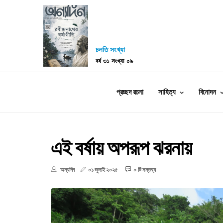
চলতি সংখ্যা
বর্ষ ৩১ সংখ্যা ০৯
প্রচ্ছদ রচনা
সাহিত্য
বিনোদন
এই বর্ষায় অপরূপ ঝরনায়
অন্যদিন
০১ জুলাই ২০২৫
০ টি মন্তব্য