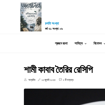
চলতি সংখ্যা
বর্ষ ৩১ সংখ্যা ০৯
প্রচ্ছদ রচনা
সাহিত্য
বিনোদন
শামী কাবাব তৈরির রেসিপি
অন্যদিন
১২ জুলাই ২০২৩
০ টি মন্তব্য