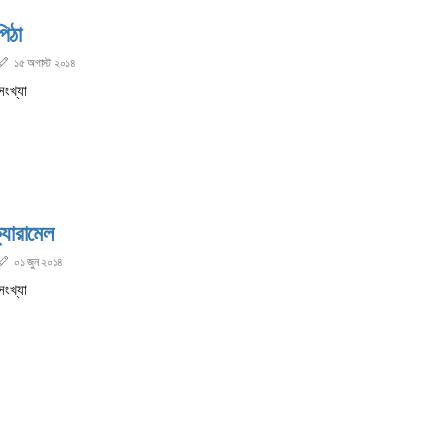
িঠা
১৫ অগাস্ট ২০১৪
সংখ্যা
্যারামেল
০১ জুন ২০১৪
সংখ্যা