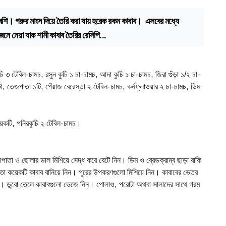
বেশি। গরুর মাংস দিয়ে তৈরি করা যায় হরেক রকম কাবাব। এসবের মধ্যে
নে নেয়া যাক শামী কাবাব তৈরির রেসিপি...
 ৩ টেবিল-চামচ, রসুন কুচি ১ চা-চামচ, আদা কুচি ১ চা-চামচ, জিরা গুঁড়া ১/২ চা-
া, তেজপাতা ১টি, পেঁয়াজ বেরেস্তা ২ টেবিল-চামচ, কর্নফ্লাওয়ার ২ চা-চামচ, ডিম
য়েকটি, পনিরকুচি ২ টেবিল-চামচ।
েজপাতা ও ছোলার ডাল মিশিয়ে সেদ্ধ করে বেটে নিন। ডিম ও ব্রেডক্রাম্ব ছাড়া বাকি
দমতো কয়েকটি কাবাব বানিয়ে নিন। পুরের উপকরণগুলো মিশিয়ে নিন। কাবাবের ভেতর
 নিন। ডুবো তেলে কাবাবগুলো ভেজে নিন। পোলাও, পরোটা অথবা সালাদের সাথে গরম