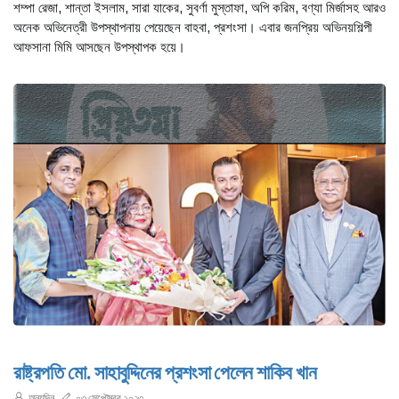
শম্পা রেজা, শান্তা ইসলাম, সারা যাকের, সুবর্ণা মুস্তাফা, অপি করিম, বণ্যা মির্জাসহ আরও
অনেক অভিনেত্রী উপস্থাপনায় পেয়েছেন বাহবা, প্রশংসা। এবার জনপ্রিয় অভিনয়শিল্পী
আফসানা মিমি আসছেন উপস্থাপক হয়ে।
রাষ্ট্রপতি মো. সাহাবুদ্দিনের প্রশংসা পেলেন শাকিব খান
অন্যদিন
০৩ সেপ্টেম্বর ২০২৩