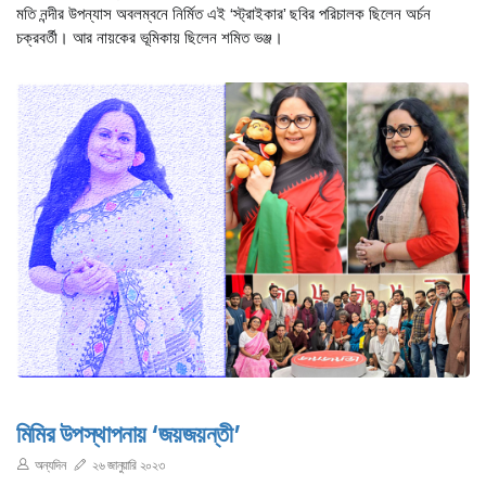
মতি নন্দীর উপন্যাস অবলম্বনে নির্মিত এই ‘স্ট্রাইকার’ ছবির পরিচালক ছিলেন অর্চন
চক্রবর্তী। আর নায়কের ভূমিকায় ছিলেন শমিত ভঞ্জ।
মিমির উপস্থাপনায় ‘জয়জয়ন্তী’
অন্যদিন
২৬ জানুয়ারি ২০২৩