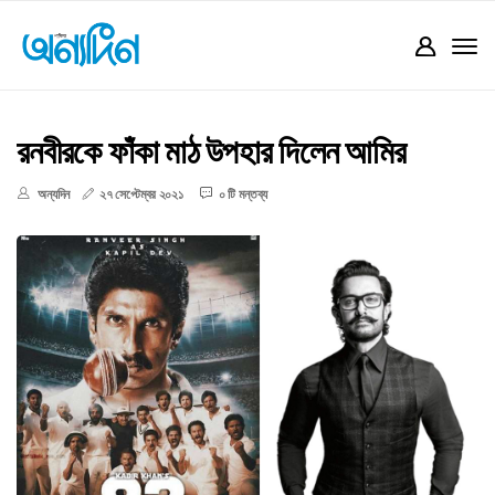
রনবীরকে ফাঁকা মাঠ উপহার দিলেন আমির
অন্যদিন
২৭ সেপ্টেম্বর ২০২১
০ টি মন্তব্য