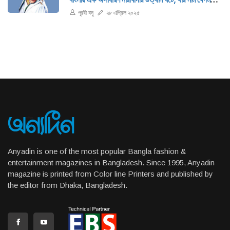
রোকেয়া।
পূরবী বসু
২৮ এপ্রিল ২০২৫
Anyadin is one of the most popular Bangla fashion &
entertainment magazines in Bangladesh. Since 1995, Anyadin
magazine is printed from Color line Printers and published by
the editor from Dhaka, Bangladesh.