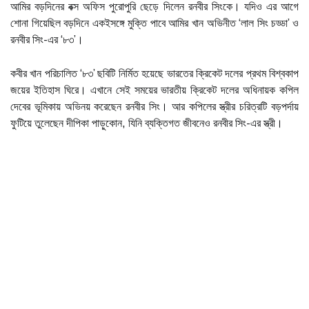
আমির বড়দিনের বক্স অফিস পুরোপুরি ছেড়ে দিলেন রনবীর সিংকে। যদিও এর আগে
শোনা গিয়েছিল বড়দিনে একইসঙ্গে মুক্তি পাবে আমির খান অভিনীত ‘লাল সিং চড্ডা’ ও
রনবীর সিং-এর ‘৮৩’।
কবীর খান পরিচালিত ‘৮৩’ ছবিটি নির্মিত হয়েছে ভারতের ক্রিকেট দলের প্রথম বিশ্বকাপ
জয়ের ইতিহাস ঘিরে। এখানে সেই সময়ের ভারতীয় ক্রিকেট দলের অধিনায়ক কপিল
দেবের ভূমিকায় অভিনয় করেছেন রনবীর সিং। আর কপিলের স্ত্রীর চরিত্রটি বড়পর্দায়
ফুটিয়ে তুলেছেন দীপিকা পাড়ুকোন, যিনি ব্যক্তিগত জীবনেও রনবীর সিং-এর স্ত্রী।