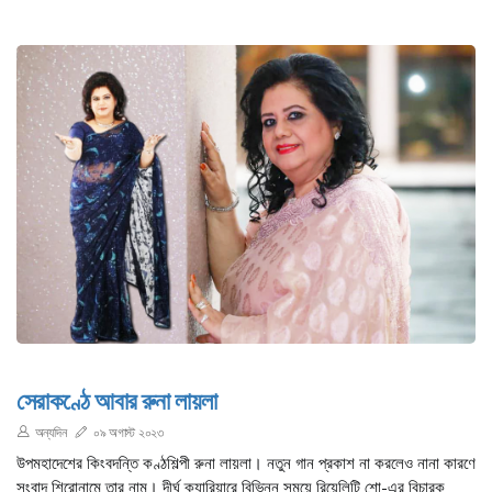
সেরাকণ্ঠে আবার রুনা লায়লা
অন্যদিন
০৯ অগাস্ট ২০২৩
উপমহাদেশের কিংবদন্তি কণ্ঠশিল্পী রুনা লায়লা। নতুন গান প্রকাশ না করলেও নানা কারণে
সংবাদ শিরোনামে তার নাম। দীর্ঘ ক্যারিয়ারে বিভিন্ন সময়ে রিয়েলিটি শো-এর বিচারক