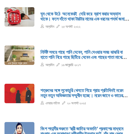
ঘুম থেকে উঠে অনেকেরই দেরি করে ব্রাশ করার অভ্যাস
থাকে। ফলে দাঁতে থাকা টারটার নামের এক ধরনের পদার্থ জমা
হতে থাকে; যা মুখের দুর্গন্ধ, ক্যাভিটিজ ও দাঁতের অন্যান্য রোগ
অন্যদিন
২৫ অগাস্ট ২০২২
সৃষ্টি করে। তাই ঘুম থেকে ওঠে প্রথমেই ভালোভাবে ব্রাশ করা
উচিত।
নির্দিষ্ট সময়ে গাছে পানি দেবেন, পানি দেওয়ার সময় ঝাঝরি বা
হাতে পানি নিয়ে গাছে ছিটিয়ে দেবেন এবং গাছের পাতা মাঝে
মাঝে ধুয়ে দেবেন।
অন্যদিন
১৬ জানুয়ারি ২০১৭
শত্রুদের সঙ্গে লুকোচুরি খেলতে গিয়ে প্রায় প্রতিদিনই নরেন
নতুন নতুন অভিজ্ঞতার সম্মুখীন হচ্ছে। নরেন জানে ও কাচের
মতো পাতলা বরফের ওপর স্কেট করছে।
এশরার লতিফ
২০ অগাস্ট ২০২৫
বিংশ শতাব্দীর শুরুতে ‘স্ত্রী জাতির অবনতি’ প্রকাশের মাধ্যমে
বাংলায় এক অসাধারণ নারীবাদীর উত্থান ঘটে, যাঁর নাম বেগম