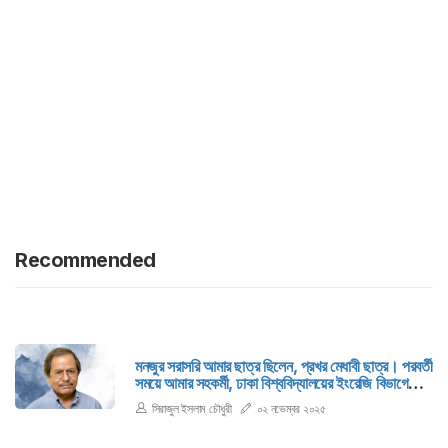
Recommended
মনজুর সরাসরি আমার ছাত্র ছিলেন, প্রখর মেধাবী ছাত্র। পরবর্তী
সময়ে আমার সহকর্মী, ঢাকা বিশ্ববিদ্যালয়ের ইংরেজি বিভাগে
আমরা কয়েক দশক সহকর্মী ছিলাম।
সিরাজুল ইসলাম চৌধুরী
০২ নভেম্বর ২০২৫