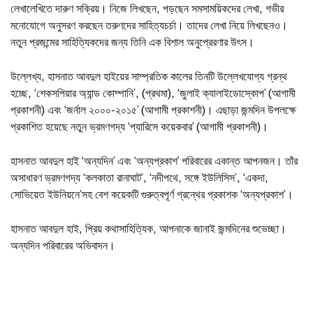
লেখালেখিতে দারুণ সক্রিয়। নিজে লিখছেন, পড়ছেন সমসাময়িকদের লেখা, গভীর
মনোযোগে অনুসরণ করছেন তরুণদের সাহিত্যচর্চা। তাদের লেখা নিয়ে লিখছেনও।
নতুন প্রজন্মের সাহিত্যিকদের জন্য তিনি এক বিশাল অনুপ্রেরণার উৎস।
উল্লেখ্য, হাসনাত আবদুল হাইয়ের সাম্প্রতিক কালের তিনটি উল্লেখযোগ্য গ্রন্থ
হচ্ছে, ‘শেকসপিয়ার অ্যান্ড কোম্পানি’, (প্রথমা), ‘জুলাই ক্যালাইডোস্কোপ’ (আগামী
প্রকাশনী) এবং ‘জর্নাল ২০০০-২০১৫’ (আগামী প্রকাশনী)। এছাড়া জন্মদিন উপলক্ষে
প্রকাশিত হয়েছে নতুন ভ্রমণগদ্য ‘প্যারিসে কয়েকবার’ (আগামী প্রকাশনী)।
হাসনাত আবদুল হাই ‘অন্যদিন’ এবং ‘অন্যপ্রকাশ’ পরিবারের একান্ত আপনজন। তাঁর
অসাধারণ ভ্রমণগদ্য ‘কলকাতা রানাঘাট’, ‘নদীপথে, সঙ্গে ইউলিসিস’, ‘একদা,
সোভিয়েত ইউনিয়নে’সহ বেশ কয়েকটি গুরুত্বপূর্ণ গ্রন্থের প্রকাশক ‘অন্যপ্রকাশ’।
হাসনাত আবদুল হাই, প্রিয় কথাসাহিত্যিক, আপনাকে জানাই জন্মদিনের শুভেচ্ছা।
অন্যদিন পরিবারের অভিবাদন।