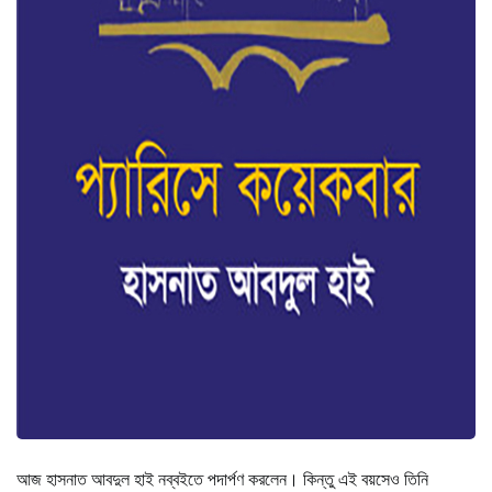
আজ হাসনাত আবদুল হাই নব্বইতে পদার্পণ করলেন। কিন্তু এই বয়সেও তিনি