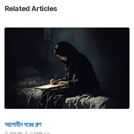
Related Articles
আলোহীন ঘরের গল্প
মাহবুব আরা
২৭ নভেম্বর ২০২৫