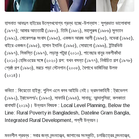
হাসনাত আবদুল হাইয়ের উল্লেখযোগ্য গ্রন্থ হচ্ছে-উপন্যাস : সুপ্রভাত ভালোবাসা
(১৯৭৭); আমার আততায়ী (১৯৮০). তিমি (১৯৮১), মহাপুরুষ (১৯৮৬) সুলতান
(১৯৯১), মোরেলগঞ্জ সংবাদ (১৯৯৫), একজন আরজ আলী (১৯৯৫), নভেরা (১৯৯৫),
বাইরে একজন (১৯৯৫), হাসান ইদানিং (১৯৯৫), সোয়ালো (১৯৯৬), ইন্টারভিউ
(১৯৯৭), সিকস্তি (১৯৯৭), লড়াকু পটুয়া (২০১০), পানেছার বানুর নকশীকাঁথা
(২০১০) হেমিংওয়ের সঙ্গে (২০২০) গল্প: যখন বসন্ত (১৯৭৭), নির্বাচিত গল্প (১৯৭৮)
শ্রেষ্ঠ গল্প (১৯৯৩), মরচে পড়া স্টেনগান (২০০৮), বৈশাখে ভার্জিনিয়া উলফ
(২০১৪)।
কবিতা : কিয়েতো হাইকু; পুলিশ এলে বলব আইডি নেই। ভ্রমণকাহিনী : ট্রাভেলগ
(১৯৯২), ট্রাভেলগ/২ (১৯৯৩), সাফারি (১৯৯৪), সানাডু; আন্দালুসিয়া; কলকাতা
রানাঘাট (২০১৯)। উন্নয়ন বিষয়ক : Local Level Planning, Below the
Line: Rural Poverty in Bangladesh, Dateline Gram Bangla,
Integrated Rural Development, পল্লী উন্নয়ন।
মননশীল প্রবন্ধ : সবার জন্য নন্দনতত্ত্ব, জাপানের সংস্কৃতি, চলচ্চিত্রের নন্দনতত্ত্ব,