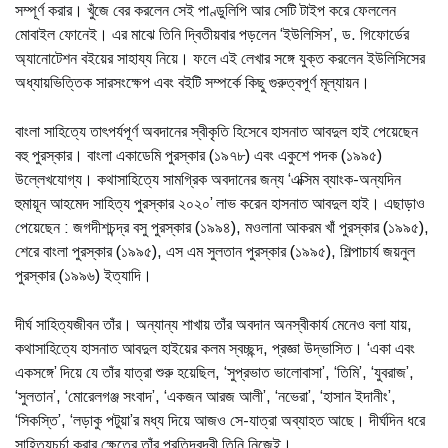
সম্পূর্ণ করার। খুঁজে বের করলেন সেই পাণ্ডুলিপি আর সেটি টাইপ করে ফেললেন
মোবাইল ফোনেই। এর মাঝে তিনি দ্বিতীয়বার পড়লেন ‘ইউলিসিস’, ড. গিফোর্ডের
অ্যানোটেশন বইয়ের সাহায্য নিয়ে। ফলে এই লেখার সঙ্গে যুক্ত করলেন ইউলিসিসের
অধ্যায়ভিত্তিক সারসংক্ষেপ এবং বইটি সম্পর্কে কিছু গুরুত্বপূর্ণ মূল্যায়ন।
বাংলা সাহিত্যে তাৎপর্যপূর্ণ অবদানের স্বীকৃতি হিসেবে হাসনাত আবদুল হাই পেয়েছেন
বহু পুরস্কার। বাংলা একাডেমি পুরস্কার (১৯৭৮) এবং একুশে পদক (১৯৯৫)
উল্লেখযোগ্য। কথাসাহিত্যে সামগ্রিক অবদানের জন্য ‘এক্সিম ব্যাংক-অন্যদিন
হুমায়ূন আহমেদ সাহিত্য পুরস্কার ২০২০’ লাভ করেন হাসনাত আবদুল হাই। এছাড়াও
পেয়েছেন : জগদীশচন্দ্র বসু পুরস্কার (১৯৯৪), মওলানা আকরম খাঁ পুরস্কার (১৯৯৫),
শেরে বাংলা পুরস্কার (১৯৯৫), এস এম সুলতান পুরস্কার (১৯৯৫), শিল্পাচার্য জয়নুল
পুরস্কার (১৯৯৬) ইত্যাদি।
দীর্ঘ সাহিত্যজীবন তাঁর। অন্যান্য শাখায় তাঁর অবদান অনস্বীকার্য মেনেও বলা যায়,
কথাসাহিত্যে হাসনাত আবদুল হাইয়ের কলম স্বচ্ছন্দ, প্রজ্ঞা উদ্ভাসিত। ‘একা এবং
একসঙ্গে’ দিয়ে যে তাঁর যাত্রা শুরু হয়েছিল, ‘সুপ্রভাত ভালোবাসা’, ‘তিমি’, ‘যুবরাজ’,
‘সুলতান’, ‘মোরেলগঞ্জ সংবাদ’, ‘একজন আরজ আলী’, ‘নভেরা’, ‘হাসান ইদানীং’,
‘সিকস্তি’, ‘লড়াকু পটুয়া’র মধ্য দিয়ে আজও সে-যাত্রা অব্যাহত আছে। দীর্ঘদিন ধরে
সাহিত্যচর্চা করার ক্ষেত্রে তাঁর প্রতিদ্বন্দ্বী তিনি নিজেই।