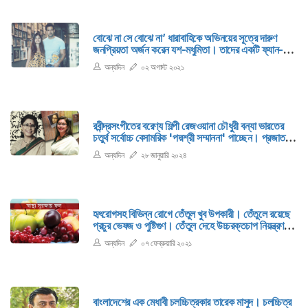
বোঝে না সে বোঝে না’ ধারাবাহিকে অভিনয়ের সূত্রে দারুণ
জনপ্রিয়তা অর্জন করেন যশ-মধুমিতা। তাদের একটি ফ্যান-
গোষ্ঠী গড়ে ওঠে। ভক্তরা ‘যশমিতা’ নামেও তাদের ডাকেন।
অন্যদিন
০২ অগাস্ট ২০২১
রবীন্দ্রসংগীতের বরেণ্য শিল্পী রেজওয়ানা চৌধুরী বন্যা ভারতের
চতুর্থ সর্বোচ্চ বেসামরিক 'পদ্মশ্রী সম্মাননা' পাচ্ছেন। প্রজাতন্ত্র
দিবস উপলক্ষ্যে এ সম্মাননা প্রাপ্তদের নাম ঘোষণা করা হয়।
অন্যদিন
২৮ জানুয়ারি ২০২৪
২০২৪ সালের পদ্ম সম্মাননা প্রাপকদের নাম ঘোষণা করেছে
দেশটির স্বরাষ্ট্র মন্ত্রণালয়।
হৃৎরোগসহ বিভিন্ন রোগে তেঁতুল খুব উপকারী। তেঁতুলে রয়েছে
প্রচুর ভেষজ ও পুষ্টিগুণ। তেঁতুল দেহে উচ্চরক্তচাপ নিয়ন্ত্রণ
করে এবং কোলেস্টেরল কমায়, শরীরের মেদ কমাতেও কাজ করে।
অন্যদিন
০৭ ফেব্রুয়ারি ২০২১
বাংলাদেশের এক মেধাবী চলচ্চিত্রকার তারেক মাসুদ। চলচ্চিত্র