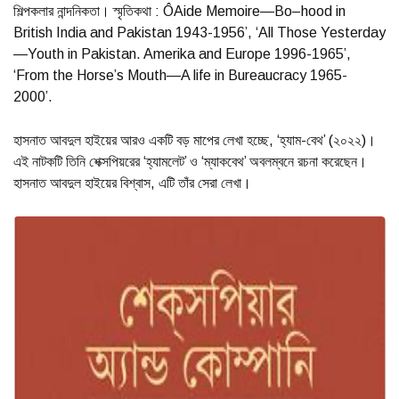
শিল্পকলার নান্দনিকতা। স্মৃতিকথা : ÔAide Memoire—Bo–hood in
British India and Pakistan 1943-1956’, ‘All Those Yesterday
—Youth in Pakistan. Amerika and Europe 1996-1965’,
‘From the Horse’s Mouth—A life in Bureaucracy 1965-
2000’.
হাসনাত আবদুল হাইয়ের আরও একটি বড় মাপের লেখা হচ্ছে, ‘হ্যাম-বেথ’ (২০২২)।
এই নাটকটি তিনি শেক্সপিয়রের ‘হ্যামলেট’ ও ‘ম্যাকবেথ’ অবলম্বনে রচনা করেছেন।
হাসনাত আবদুল হাইয়ের বিশ্বাস, এটি তাঁর সেরা লেখা।