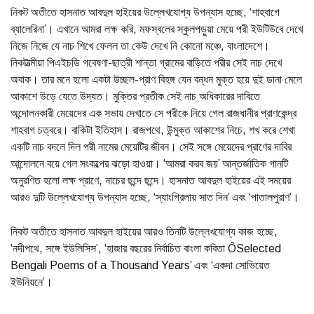
নিকট অতীতে হাসনাত আবদুল হাইয়ের উল্লেখযোগ্য উপন্যাস হচ্ছে, ‘শাহবাগে
ব্যালেরিনা’। এখানে আমরা লক্ষ করি, মফস্বলের স্কুলপড়ুয়া মেয়ে পরী ইউটিউবে দেখে
নিজে নিজে যে নাচ শিখে ফেলল তা কেউ দেখে নি কোনো মঞ্চে, বাংলাদেশে।
নিকটাত্মীয়া পিএইচডি গবেষণা-ছাত্রী শান্তা গ্রামের বাড়িতে পরীর সেই নাচ দেখে
অবাক। তার মনে হলো একটা উচ্ছল-প্রাণ বিহঙ্গ যেন বন্ধন মুক্ত হয়ে দুই ডানা মেলে
আকাশে উড়ে যেতে উদ্যত। মুক্তির প্রতীক সেই নাচ অধিকারের দাবিতে
অন্দোলনকারী মেয়েদের এক সভায় দেখাতে সে পরীকে নিয়ে গেল রাজধানীর প্রাণকেন্দ্র
শাহবাগ চত্বরে। বাকিটা ইতিহাস। রাজপথে, উন্মুক্ত আকাশের নিচে, শখ করে শেখা
একটি নাচ বদলে দিল পরী নামের মেয়েটির জীবন। সেই সঙ্গে মেয়েদের প্রাণের দাবির
আন্দোলনে বয়ে গেল সংকল্পের ঝড়ো হাওয়া। ‘আমরা করব জয়’ আন্তর্জাতিক গানটি
অনুরণিত হলো লক্ষ প্রাণে, নাচের ছন্দে ছন্দে। হাসনাত আবদুল হাইয়ের এই সময়ের
আরও দুটি উল্লেখযোগ্য উপন্যাস হচ্ছে, ‘স্যাংগ্রিলায় সাত দিন’ এবং ‘পাতালপুরাণ’।
নিকট অতীতে হাসনাত আবদুল হাইয়ের আরও তিনটি উল্লেখযোগ্য কাজ হচ্ছে,
‘নদীপথে, সঙ্গে ইউলিসিস’, ‘হাজার বছরের নির্বাচিত বাংলা কবিতা ÔSelected
Bengali Poems of a Thousand Years’ এবং ‘একদা সোভিয়েত
ইউনিয়নে’।