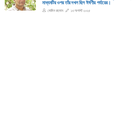
মাধ্যমটির ওপর তাঁর দখল ছিল ঈর্ষণীয় পর্যায়ের।
মোমিন রহমান
১৩ অগাস্ট ২০২৫