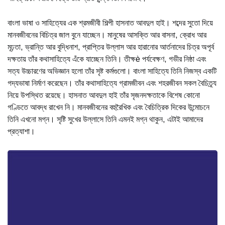
বাংলা ভাষা ও সাহিত্যের এক শ্রমজীবী শিল্পী হাসনাত আবদুল হাই। শব্দের সুতো দিয়ে
মানবজীবনের বিচিত্র জাল বুনে যাচ্ছেন। মানুষের আসক্তি আর বাসনা, ক্রোধ আর
মূঢ়তা, ভ্রান্তি আর বুদ্ধিনাশ, প্রাপ্তির উল্লাস আর হারানোর আর্তনাদের চিত্র অপূর্ব
দক্ষতায় তাঁর কথাসাহিত্যে এঁকে যাচ্ছেন তিনি। তীক্ষè পর্যবেক্ষণ, গভীর নিষ্ঠা এবং
সত্য উচ্চারণের অভিজ্ঞান হলো তাঁর সৃষ্ট কর্মগুলো। বাংলা সাহিত্যে তিনি নিজস্ব একটি
গদ্যভাষা নির্মাণ করেছেন। তাঁর কথাসাহিত্যে গ্রামজীবন এবং শহরজীবন সকল বৈচিত্র্য
নিয়ে উপস্থিত রয়েছে। হাসনাত আবদুল হাই তাঁর সৃজনদক্ষতাকে বিশেষ কোনো
গণ্ডিতে আবদ্ধ রাখেন নি। মানবজীবনের বহুরৈখিক এবং বৈচিত্রিক দিকের উন্মোচনে
তিনি এখনো মগ্ন। সৃষ্টি সুখের উল্লাসে তিনি এমনই মগ্ন থাকুন, এটাই আমাদের
প্রত্যাশা।