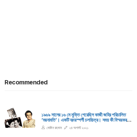
Recommended
১৯৬৯ সালের ১৬ মে মুক্তি পেয়েছিল কাজী জহির পরিচালিত
‘ময়নামতি’। একটি হৃদয়স্পর্শী চলচ্চিত্র। সময় কী বিস্ময়কর!
হামাগুড়ি দিতে দিতে ক্রমশ সে পঞ্চাশ বছরে পৌঁছে দিয়েছে
মোমিন রহমান
২৪ অগাস্ট ২০২১
এদেশের চলচ্চিত্রশিল্পের উল্লেখযোগ্য এ চলচ্চিত্রকর্মটিকে।