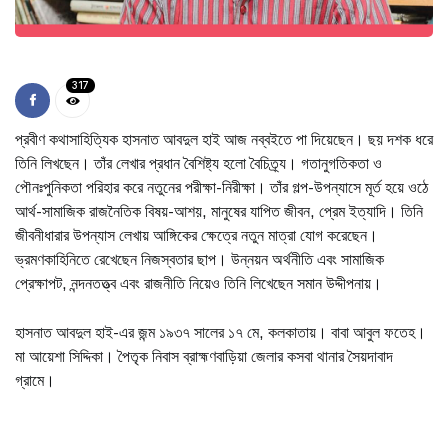
317
প্রবীণ কথাসাহিত্যিক হাসনাত আবদুল হাই আজ নব্বইতে পা দিয়েছেন। ছয় দশক ধরে
তিনি লিখছেন। তাঁর লেখার প্রধান বৈশিষ্ট্য হলো বৈচিত্র্য। গতানুগতিকতা ও
পৌনঃপুনিকতা পরিহার করে নতুনের পরীক্ষা-নিরীক্ষা। তাঁর গল্প-উপন্যাসে মূর্ত হয়ে ওঠে
আর্থ-সামাজিক রাজনৈতিক বিষয়-আশয়, মানুষের যাপিত জীবন, প্রেম ইত্যাদি। তিনি
জীবনীধারার উপন্যাস লেখায় আঙ্গিকের ক্ষেত্রে নতুন মাত্রা যোগ করেছেন।
ভ্রমণকাহিনিতে রেখেছেন নিজস্বতার ছাপ। উন্নয়ন অর্থনীতি এবং সামাজিক
প্রেক্ষাপট, নন্দনতত্ত্ব এবং রাজনীতি নিয়েও তিনি লিখেছেন সমান উদ্দীপনায়।
হাসনাত আবদুল হাই-এর জন্ম ১৯৩৭ সালের ১৭ মে, কলকাতায়। বাবা আবুল ফতেহ।
মা আয়েশা সিদ্দিকা। পৈতৃক নিবাস ব্রাহ্মণবাড়িয়া জেলার কসবা থানার সৈয়দাবাদ
গ্রামে।