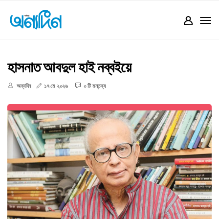
হাসনাত আবদুল হাই নব্বইয়ে
অন্যদিন
১৭ মে ২০২৬
০ টি মন্তব্য