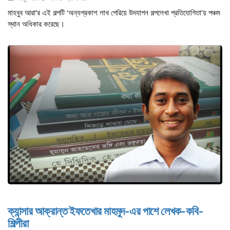
মাহবুব আরা'র এই গল্পটি ‘অন্যপ্রকাশ লাখ পেরিয়ে উদযাপন গল্পলেখা প্রতিযোগিতা’য় পঞ্চম
স্থান অধিকার করেছে।
ক্যান্সার আক্রান্ত ইফতেখার মাহমুদ-এর পাশে লেখক-কবি-
শিল্পীরা