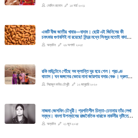
ক্রেজ সৃষ্টি করেছিলেন তিনি সালমান শাহ। তার আকস্মিক
মোমিন রহমান
১৫ মার্চ ২০২১
মৃত্যুতে অন্যদিন-এ ঠাঁই পায় প্রচ্ছদ রচনা—‘এ কি করলে তুমি
সালমান’।
একটি বীজ জাতীয় খাবার—বাদাম। ছোট্ট এই জিনিসের কী
চমৎকার গুণাবলিই না রয়েছে! বিন্দুর মধ্যে সিন্ধুর মতোই বাদামের
রয়েছে অসংখ্য উপকারী দিক।
অন্যদিন
২৬ অগাস্ট ২০২৫
রকি মাউন্টেনে পৌঁছে সব ক্লান্তি দূর হয়ে গেল। প্রচণ্ড
বাতাস। ঘন জঙ্গলের ভেতর নানা জায়গায় বসার বেঞ্চ । দ্রুত
দুটি বেঞ্চ দখল করে বসলাম।
সিরাজুল কবির চৌধুরী
১২ জানুয়ারি ২০২০
নাজমা জেসমিন চৌধুরী। প্রগতিশীল চিন্তা-চেতনায় তাঁর লেখা
সমৃদ্ধ। বাংলা উপন্যাসের রাজনৈতিক ধারাকে মার্কসীয় দৃষ্টিতে
ব্যাখ্যা করে খ্যাতি অর্জন করেছিলেন তিনি।
অন্যদিন
২১ জুন ২০২৫