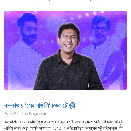
কলকাতায় ‌‘‌সেরা বাঙালি’ চঞ্চল চৌধুরী
অন্যদিন
০৫ ডিসেম্বর ২০২৩
কলকাতায় ‌‘‌সেরা বাঙালি’ পুরস্কারে ভূষিত হলেন দুই বাংলার নন্দিত অভিনেতা চঞ্চল চৌধুরী।
এবিপি আনন্দ সেরা বাঙালি সম্মাননা-২০২৩-এ অভিনয়শিল্পে অবদানের স্বীকৃতিস্বরূপ এই