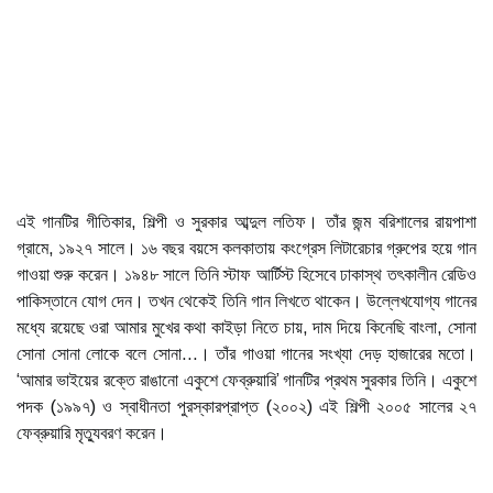
এই গানটির গীতিকার, শিল্পী ও সুরকার আব্দুল লতিফ। তাঁর জন্ম বরিশালের রায়পাশা
গ্রামে, ১৯২৭ সালে। ১৬ বছর বয়সে কলকাতায় কংগ্রেস লিটারেচার গ্রুপের হয়ে গান
গাওয়া শুরু করেন। ১৯৪৮ সালে তিনি স্টাফ আর্টিস্ট হিসেবে ঢাকাস্থ তৎকালীন রেডিও
পাকিস্তানে যোগ দেন। তখন থেকেই তিনি গান লিখতে থাকেন। উল্লেখযোগ্য গানের
মধ্যে রয়েছে ওরা আমার মুখের কথা কাইড়া নিতে চায়, দাম দিয়ে কিনেছি বাংলা, সোনা
সোনা সোনা লোকে বলে সোনা...। তাঁর গাওয়া গানের সংখ্যা দেড় হাজারের মতো।
‘আমার ভাইয়ের রক্তে রাঙানো একুশে ফেব্রুয়ারি’ গানটির প্রথম সুরকার তিনি। একুশে
পদক (১৯৯৭) ও স্বাধীনতা পুরস্কারপ্রাপ্ত (২০০২) এই শিল্পী ২০০৫ সালের ২৭
ফেব্রুয়ারি মৃত্যুবরণ করেন।