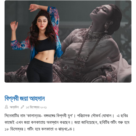
বিপ্লবী জয়া আহসান
অন্যদিন
১৫ ডিসেম্বর ২০২১
সিনেমাটির নাম ‘কালান্তর- বঙ্গভঙ্গের বিপ্লবী যুগ’। পরিচালক সৌকর্য ঘোষাল। এ ছবির
কাজেই এখন জয়া কলকাতায় অবস্থান করছেন। জয়া জানিয়েছেন, ছবিটির শুটিং শুরু হবে
১৮ ডিসেম্বর। শুটিং হবে কলকাতা ও ঝাড়খণ্ডে।