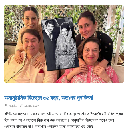
অনানুষ্ঠানিক বিচ্ছেদে ৩৫ বছর, অতঃপর পুনর্মিলন!
অন্যদিন
০৯ মার্চ ২০২৩
বলিউডের সত্তর দশকের সফল অভিনেতা রণধীর কাপুর ও তাঁর অভিনেত্রী স্ত্রী ববিতা প্রায়
তিন দশক পর একছাদের নিচে বাস শুরু করেছেন। আনুষ্ঠানিক বিচ্ছেদ না হলেও তারা
একসঙ্গে থাকতেন না। অবশেষে পুনর্মিলন হলো আলোচিত এই জুটির।