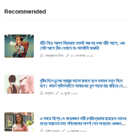
Recommended
হাঁচি নিয়ে আসল বিড়ম্বনা তখনই শুরু হয় যখন হাঁচি আসে, এবং
সেটা আসে ঠিক যেখানে না-আসাটাই জরুরি!
হাসানুজ্জামান রিপন
৩০ সেপ্টেম্বর ২০২৫
বৃষ্টির দিনে চুলের স্বাস্থ্য ভালো রাখতে হলে যথাযথ যত্ন নিতে
হবে। কারণ স্যাঁতস্যাঁতে আবহাওয়া চুল পড়ার হার বাড়িয়ে দেয়।
যত্নবিহীন চুলের উজ্জ্বলতা কমে যায়। তাই বর্ষায় সুস্থ ও সুন্দর
অন্যদিন
১৮ জুলাই ২০২৩
চুল পেতে কিছু নিয়ে মেনে চলা যেতে পারে।
এ সময়ে বিশ্বে যে কয়েকজন নারী চলচ্চিত্রকার রয়েছেন-তাদের
মধ্যে ভারতের তথা পশ্চিমবঙ্গের অপর্ণা সেন অন্যতম একজন।
তিনি একজন সুঅভিনেত্রীও।
মোমিন রহমান
১৮ অক্টোবর ২০২৫