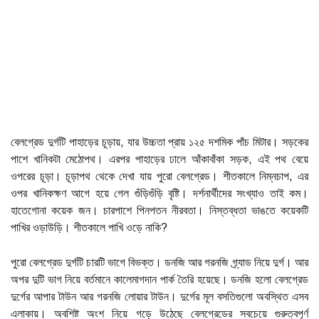
বেলগ্রেড দুর্গটি পাহাড়ের চূড়ায়, যার উচ্চতা প্রায় ১২৫ দশমিক পাঁচ মিটার। সড়কের
পাশে খানিকটা মেঠোপথ। এরপর পাহাড়ের ঢালে আঁকাবাঁকা সড়ক, এই পথ বেয়ে
ওপরের চূড়া। চূড়াপথ থেকে দেখা যায় পুরো বেলগ্রেড। শীতকালে নিম্নচাপ, এর
ওপর খানিকক্ষণ আগে হয়ে গেল গুঁড়িগুঁড়ি বৃষ্টি। দর্শনার্থীদের সংখ্যাও তাই কম।
হাতেগোনা কয়েক জন। চারপাশে পিনপতন নীরবতা। নিস্তব্ধতা ভাঙতে কয়েকটি
পাখির ওড়াউড়ি। শীতকালে পাখি ওড়ে নাকি?
পুরো বেলগ্রেড দুর্গটি চারটি ভাগে বিভক্ত। ডনজি আর গরনজি গ্র্যাড নিয়ে দুর্গ। আর
অপর দুটি ভাগ নিয়ে বর্তমানে কালেমাগদান পার্ক তৈরি হয়েছে। ডনজি হলো বেলগ্রেড
দুর্গের আপার টাউন আর গরনজি লোয়ার টাউন। দুর্গের মূল বসতিগুলো অবস্থিত এসব
এলাকায়। অবশিষ্ট অংশ নিয়ে গড়ে উঠেছে বেলগ্রেডের সবচেয়ে গুরুত্বপূর্ণ