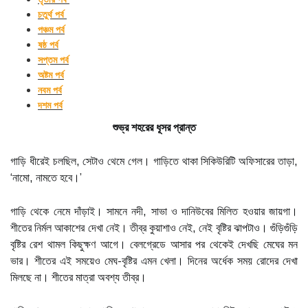
চতুর্থ পর্ব
পঞ্চম পর্ব
ষষ্ঠ পর্ব
সপ্তম পর্ব
অষ্টম পর্ব
নবম পর্ব
দশম পর্ব
শুভ্র শহরের ধূসর প্রান্ত
গাড়ি ধীরেই চলছিল, সেটাও থেমে গেল। গাড়িতে থাকা সিকিউরিটি অফিসারের তাড়া,
‘নামো, নামতে হবে।’
গাড়ি থেকে নেমে দাঁড়াই। সামনে নদী, সাভা ও দানিউবের মিলিত হওয়ার জায়গা।
শীতের নির্মল আকাশের দেখা নেই। তীব্র কুয়াশাও নেই, নেই বৃষ্টির ঝাপটাও। গুঁড়িগুঁড়ি
বৃষ্টির রেশ থামল কিছুক্ষণ আগে। বেলগ্রেডে আসার পর থেকেই দেখছি মেঘের মন
ভার। শীতের এই সময়েও মেঘ-বৃষ্টির এমন খেলা। দিনের অর্ধেক সময় রোদের দেখা
মিলছে না। শীতের মাত্রা অবশ্য তীব্র।