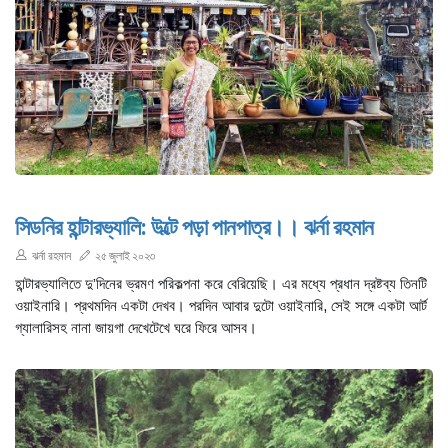
সিডনির হান্টারভ্যালি: উল্টে পড়া পানপাত্র।। ঝর্না রহমান
ঝর্না রহমান
২৫ জুলাই ২০২৩
হান্টারভ্যালিতে দু’দিনের ভ্রমণ পরিকল্পনা করে বেরিয়েছি। এর মধ্যে প্রধান দ্রষ্টব্য তিনটি
ওয়াইনারি। প্রথমদিন একটা দেখব। পরদিন আবার দুটো ওয়াইনারি, সেই সঙ্গে একটা আর্ট
গ্যালারিসহ নানা জায়গা দেখেটেখে ঘরে ফিরে আসব।