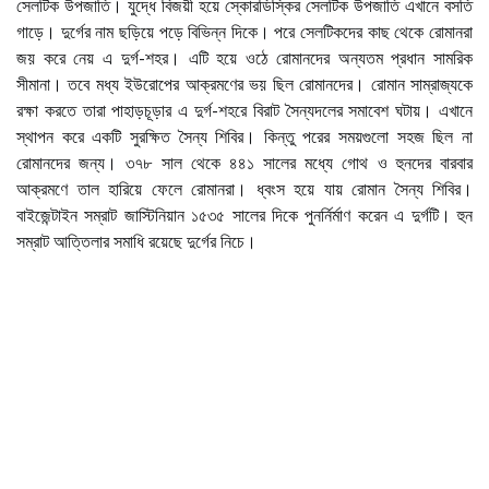
সেলটিক উপজাতি। যুদ্ধে বিজয়ী হয়ে স্কোরডিস্কির সেলটিক উপজাতি এখানে বসতি
গাড়ে। দুর্গের নাম ছড়িয়ে পড়ে বিভিন্ন দিকে। পরে সেলটিকদের কাছ থেকে রোমানরা
জয় করে নেয় এ দুর্গ-শহর। এটি হয়ে ওঠে রোমানদের অন্যতম প্রধান সামরিক
সীমানা। তবে মধ্য ইউরোপের আক্রমণের ভয় ছিল রোমানদের। রোমান সাম্রাজ্যকে
রক্ষা করতে তারা পাহাড়চূড়ার এ দুর্গ-শহরে বিরাট সৈন্যদলের সমাবেশ ঘটায়। এখানে
স্থাপন করে একটি সুরক্ষিত সৈন্য শিবির। কিন্তু পরের সময়গুলো সহজ ছিল না
রোমানদের জন্য। ৩৭৮ সাল থেকে ৪৪১ সালের মধ্যে গোথ ও হুনদের বারবার
আক্রমণে তাল হারিয়ে ফেলে রোমানরা। ধ্বংস হয়ে যায় রোমান সৈন্য শিবির।
বাইজেন্টাইন সম্রাট জাস্টিনিয়ান ১৫৩৫ সালের দিকে পুনর্নির্মাণ করেন এ দুর্গটি। হুন
সম্রাট আত্তিলার সমাধি রয়েছে দুর্গের নিচে।