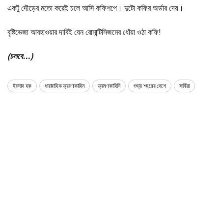
একটু দৌড়ের মতো করেই চলে আসি কফিশপে। দুটো কফির অর্ডার দেয়।
বৃষ্টিভেজা আবহাওয়ার দাবিই যেন রোমান্টিসিজমের ধোঁয়া ওঠা কফি!
(চলবে…)
ইমদাদ হক
ধারাবাহিক ভ্রমণকাহিন
ভ্রমণকাহিনি
শুভ্র শহরের দেশে
সার্বিয়া