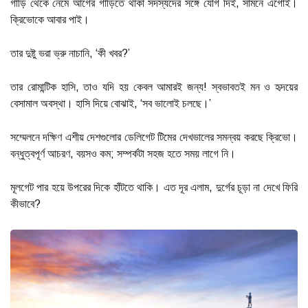
গাড়ি থেকে নেমে আগের গাড়িতে থাকা সদস্যদের সঙ্গে যোগ দিই, সামনে এগোই।
ক্রিভোকে আবার পাই।
তার দুষ্টু ভরা ভ্রু নাচানি, ‘কী খবর?’
তার রোমান্টিক হাসি, তাও যদি হয় কেবল আমারই জন্য! স্বভাবতই মন ও হৃদয়ের
বেসামাল অবস্থা। হাসি দিয়ে বোঝাই, ‘সব ভালোই চলছে।’
সম্মেলনে দক্ষিণ এশীয় দেশগুলোর ডেলিগেট টিমের দেখভালের সমন্বয় করছে ক্রিভো।
বন্ধুত্বপূর্ণ আচরণ, বয়সও কম; সম্পর্কটা সহজ হতে সময় লাগে নি।
মূলগেট পার হয়ে উপরের দিকে হাঁটতে থাকি। এত দূর এলাম, দুর্গের চূড়া না দেখে ফিরি
কীভাবে?