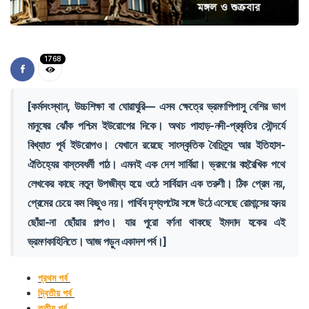
1768
[কর্মসংস্থান, উচ্চশিক্ষা বা ঘোরাঘুরি— এসব ক্ষেত্রে ভ্রমণপিপাসু বেশির ভাগ
মানুষের ঝোঁক পশ্চিম ইউরোপের দিকে। অথচ পাহাড়-নদী-প্রকৃতির সৌন্দর্যে
বিখ্যাত পূর্ব ইউরোপও। যেখানে রয়েছে সাংস্কৃতিক বৈচিত্র্য আর ইতিহাস-
ঐতিহ্যের বাস্তবধর্মী পাঠ। এমনই এক দেশ সার্বিয়া। ভ্রমণের বহুরৈখিক পথে
লেখকের কাছে নতুন উপজীব্য হয়ে ওঠে সার্বিয়ান এক তরুণী। ঠিক প্রেম নয়,
প্রেমের চেয়ে কম কিছুও নয়। পার্থিব দৃশ্যপটের সঙ্গে উঠে এসেছে রোমান্সের হৃদয়
ছোঁয়া-না ছোঁয়ার গল্পও। যার পুরো বর্ণনা থাকছে ইমদাদ হকের এই
ভ্রমণকাহিনিতে। আজ পড়ুন একাদশ পর্ব।]
প্রথম পর্ব
দ্বিতীয় পর্ব
তৃতীয় পর্ব