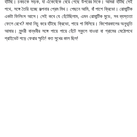
হাঁটছি। চকচকে সড়ক, যা এঁকেবেঁকে বেয়ে গেছে উপরের দিকে। আমরা হাঁটছি সেই
পথে, সঙ্গে তৈরি হচ্ছে কল্পনার প্রেম মিথ। পেছনে আমি, বাঁ পাশে ক্রিভো। রোমান্টিক
একটা ফিলিংস আসে। সেই কবে যে হেঁটেছিলাম, এমন রোমান্টিক মুডে, সব ব্যস্ততা
ফেলে রেখে? মাথা নিচু করে হাঁটছে ক্রিভো, পায়ে পা মিলিয়ে। কিশোরকালের অনুভূতি
আমার। সুন্দরী বান্ধবীর সঙ্গে পায়ে পায়ে হেঁটে স্কুলে যাওয়া বা গ্রামের মেঠোপথে
প্রাইভেট পড়ে ফেরার স্মৃতি! কত সুখের কাল ছিল!