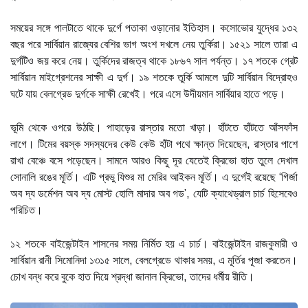
সময়ের সঙ্গে পালটাতে থাকে দুর্গে পতাকা ওড়ানোর ইতিহাস। কসোভোর যুদ্ধের ১৩২
বছর পরে সার্বিয়ান রাজ্যের বেশির ভাগ অংশ দখলে নেয় তুর্কিরা। ১৫২১ সালে তারা এ
দুর্গটিও জয় করে নেয়। তুর্কিদের রাজত্ব থাকে ১৮৬৭ সাল পর্যন্ত। ১৭ শতকে গ্রেট
সার্বিয়ান মাইগ্রেশনের সাক্ষী এ দুর্গ। ১৯ শতকে তুর্কি আমলে দুটি সার্বিয়ান বিদ্রোহও
ঘটে যায় বেলগ্রেড দুর্গকে সাক্ষী রেখেই। পরে এসে উদীয়মান সার্বিয়ার হাতে পড়ে।
ভূমি থেকে ওপরে উঠছি। পাহাড়ের রাস্তার মতো খাড়া। হাঁটতে হাঁটতে আঁসফাঁস
লাগে। টিমের বয়স্ক সদস্যদের কেউ কেউ হাঁটা পথে ক্ষান্ত দিয়েছেন, রাস্তার পাশে
রাখা বেঞ্চে বসে পড়েছেন। সামনে আরও কিছু দূর যেতেই ক্রিভো হাত তুলে দেখাল
সোনালি রঙের মূর্তি। এটি প্রভু যিশুর মা মেরির আইকন মূর্তি। এ দুর্গেই রয়েছে ‘গির্জা
অব দ্য ডর্মেশন অব দ্য মোস্ট হোলি মাদার অব গড’, যেটি ক্যাথেড্রাল চার্চ হিসেবেও
পরিচিত।
১২ শতকে বাইজেন্টাইন শাসনের সময় নির্মিত হয় এ চার্চ। বাইজেন্টাইন রাজকুমারী ও
সার্বিয়ান রানী সিমোনিদা ১৩১৫ সালে, বেলগ্রেডে থাকার সময়, এ মূর্তির পূজা করতেন।
চোখ বন্ধ করে বুকে হাত দিয়ে শ্রদ্ধা জানাল ক্রিভো, তাদের ধর্মীয় রীতি।