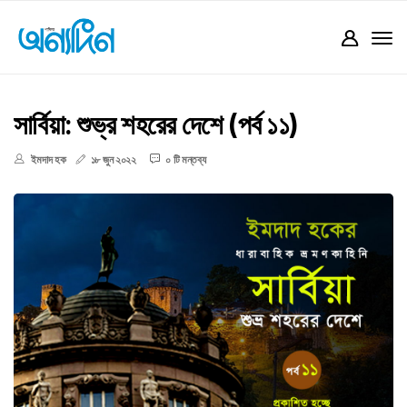
সার্বিয়া: শুভ্র শহরের দেশে (পর্ব ১১)
ইমদাদ হক
১৮ জুন ২০২২
০ টি মন্তব্য