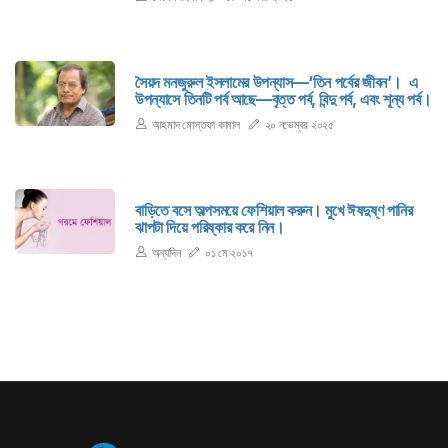
সৈয়দ মনজুরুল ইসলামের উপন্যাস—‘তিন পর্বের জীবন’। এ
উপন্যাসে তিনটি পর্ব আছে—বৃত্ত পর্ব, বিন্দু পর্ব, এবং শূন্য পর্ব।
আহমাদ মোস্তফা কামাল
২০ নভেম্বর ২০২৫
বাড়িতে বসে অল্পসময়ে ফেশিয়াল করুন। মুখে ঈষদুষ্ণ পানির
ঝাপটা দিয়ে পরিষ্কার করে নিন।
অন্যদিন
০১ মে ২০১৭