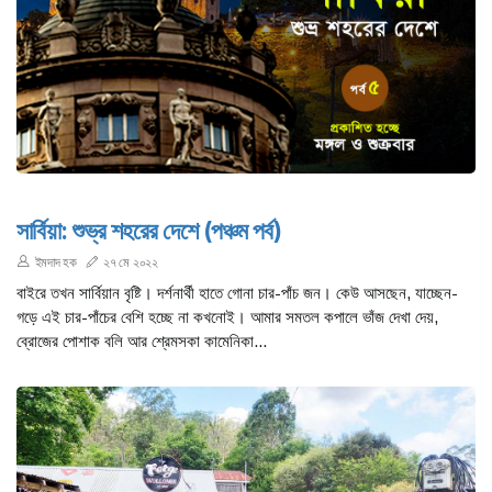
সার্বিয়া: শুভ্র শহরের দেশে (পঞ্চম পর্ব)
ইমদাদ হক
২৭ মে ২০২২
বাইরে তখন সার্বিয়ান বৃষ্টি। দর্শনার্থী হাতে গোনা চার-পাঁচ জন। কেউ আসছেন, যাচ্ছেন-
গড়ে এই চার-পাঁচের বেশি হচ্ছে না কখনোই। আমার সমতল কপালে ভাঁজ দেখা দেয়,
ব্রোজের পোশাক বলি আর শ্রেমসকা কামেনিকা...