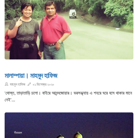
মালাম্পায়া। মাহমুদ হাফিজ
মাহমুদ হাফিজ
০১ ডিসেম্বর ২০২০
‘দোস্ত, তাড়াতাড়ি চলো। বাইরে আনন্দজোয়ার। ভরসন্ধ্যায় এ শহরে ঘরে বসে থাকার মানে
নেই’...